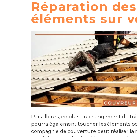
Réparation des
éléments sur vo
ME F
Disponible Lundi
01 86 26 02 6
Par ailleurs, en plus du changement de tuil
pourra également toucher les éléments posé
compagnie de couverture peut réaliser la