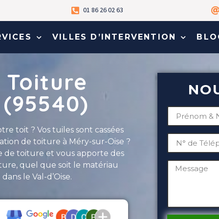
01 86 26 02 63
RVICES
VILLES D’INTERVENTION
BLO
 Toiture
NO
 (95540)
re toit ? Vos tuiles sont cassées
tion de toiture à Méry-sur-Oise ?
 de toiture et vous apporte des
ture, quel que soit le matériau
dans le Val-d’Oise.