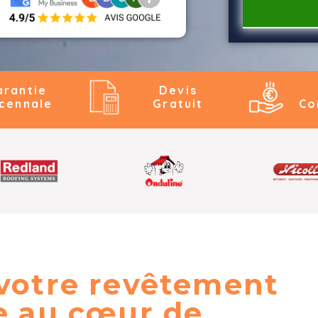
arantie
Devis
cennale
Gratuit
Co
 votre revêtement
te au cœur de