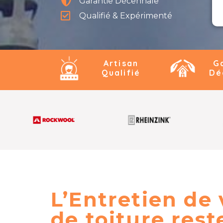
Garantie Décennale
Qualifié & Expérimenté
Artisan
G
Qualifié
Dé
L’Entretien de
de toiture res