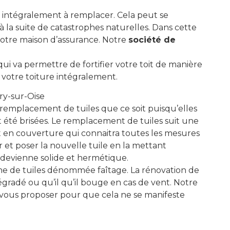
est intégralement à remplacer. Cela peut se
 à la suite de catastrophes naturelles. Dans cette
 votre maison d’assurance. Notre
société de
i va permettre de fortifier votre toit de manière
 votre toiture intégralement.
ry-sur-Oise
le remplacement de tuiles que ce soit puisqu’elles
 été brisées. Le remplacement de tuiles suit une
t en couverture qui connaitra toutes les mesures
 et poser la nouvelle tuile en la mettant
n ? Un besoin ?
 devienne solide et hermétique.
US
igne de tuiles dénommée faîtage. La rénovation de
égradé ou qu’il qu’il bouge en cas de vent. Notre
LLE
 vous proposer pour que cela ne se manifeste
méro de téléphone ci-
s rappellera rapidement.