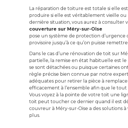
La réparation de toiture est totale si elle 
produire si elle est véritablement vieille ou
dernière situation, vous aurez à consulter
couverture sur Méry-sur-Oise
pose un système de protection d’urgence qu
provisoire jusqu’à ce qu’on puisse remettre
Dans le cas d’une rénovation de toit sur Mé
partielle, la remise en état habituelle est 
se sont détachées ou puisque certaines ont
règle précise bien connue par notre exper
adéquates pour retirer la pièce à remplacer
Une questio
efficacement à l’ensemble afin que le tout
ON VO
Vous voyez à la pointe de votre toit une l
toit peut toucher ce dernier quand il est d
RAPPE
couvreur à Méry-sur-Oise a des solutions à
plus.
Inscrivez votre nu
dessous et on vou