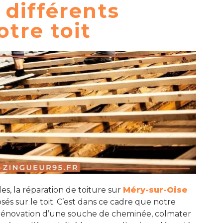
 différents
tre toit
AIRE RAPPELER
 - Dimanche: 7H - 20H
3
es, la réparation de toiture sur
Méry-sur-Oise
s sur le toit. C’est dans ce cadre que notre
 rénovation d’une souche de cheminée, colmater